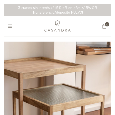
3 cuotas sin interés // 15% off en efvo // 5% Off
Transferencia/deposito NUEVO!
0
1
/
2