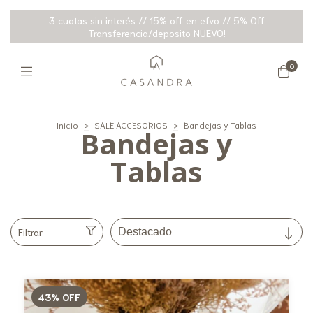
3 cuotas sin interés // 15% off en efvo // 5% Off
Transferencia/deposito NUEVO!
0
Inicio
>
SALE ACCESORIOS
>
Bandejas y Tablas
Bandejas y
Tablas
Filtrar
43
%
OFF