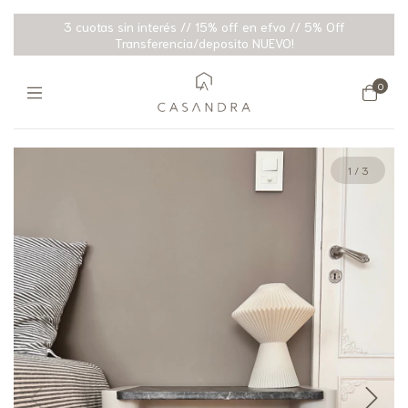
3 cuotas sin interés // 15% off en efvo // 5% Off
Transferencia/deposito NUEVO!
0
1
/
3