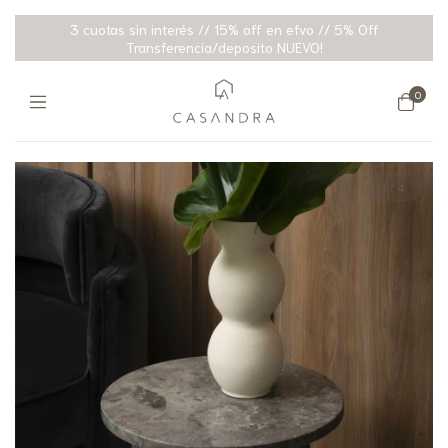
3 cuotas sin interés // 15% off en efvo // 5% Off
Transferencia/deposito NUEVO!
0
1
/
4