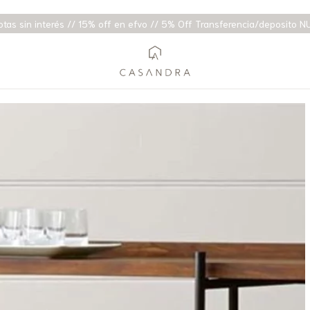
otas sin interés // 15% off en efvo // 5% Off Transferencia/deposito N