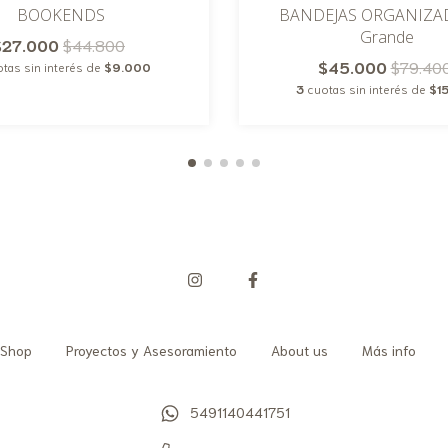
BANDEJAS ORGANIZA
BOOKENDS
Grande
$27.000
$44.800
$45.000
$79.40
tas sin interés de
$9.000
3
cuotas sin interés de
$1
Shop
Proyectos y Asesoramiento
About us
Más info
5491140441751