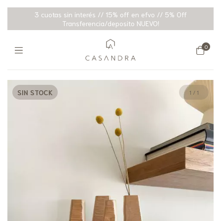
3 cuotas sin interés // 15% off en efvo // 5% Off
Transferencia/deposito NUEVO!
0
SIN STOCK
1
/
1